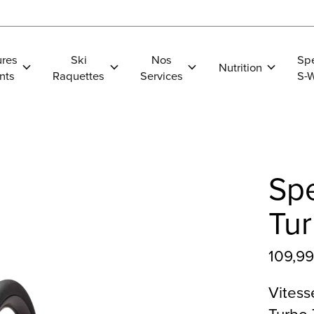
res
Ski
Nos
Spe
Nutrition
nts
Raquettes
Services
S-
Spe
Tu
109,9
Vitess
Turbo 