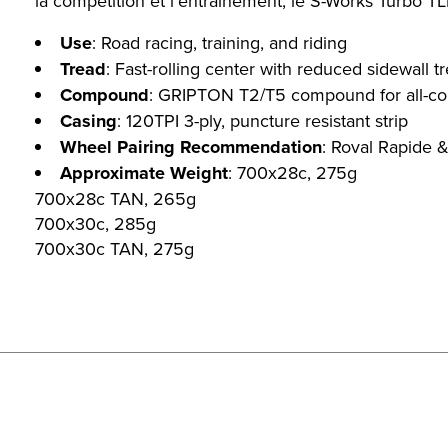
la compétition et l’entraînement, le S-Works Turbo TL
Use
: Road racing, training, and riding
Tread
: Fast-rolling center with reduced sidewall 
Compound
: GRIPTON T2/T5 compound for all-co
Casing
: 120TPI 3-ply, puncture resistant strip
Wheel Pairing Recommendation
: Roval Rapide &
Approximate Weight
: 700x28c, 275g
700x28c TAN, 265g
700x30c, 285g
700x30c TAN, 275g