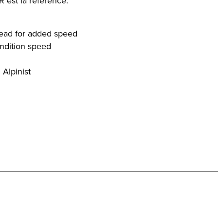
R est la référence.
tread for added speed
ndition speed
 Alpinist