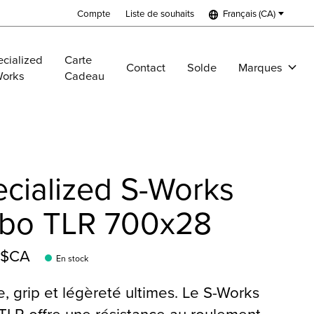
Compte
Liste de souhaits
Français (CA)
cialized
Carte
Contact
Solde
Marques
Works
Cadeau
cialized S-Works
rbo TLR 700x28
9$CA
En stock
e, grip et légèreté ultimes. Le S-Works
TLR offre une résistance au roulement