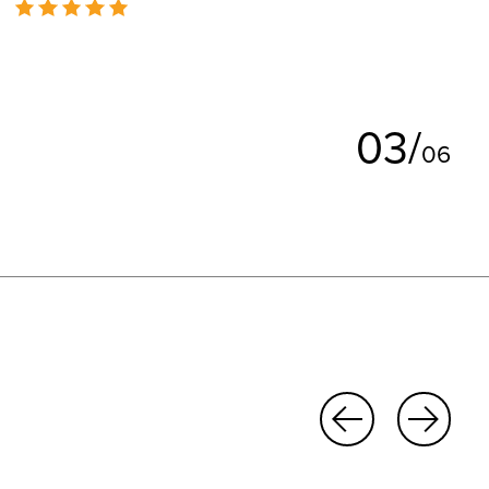
The rating of this product is
5
out of 5
0
3
/
0
6