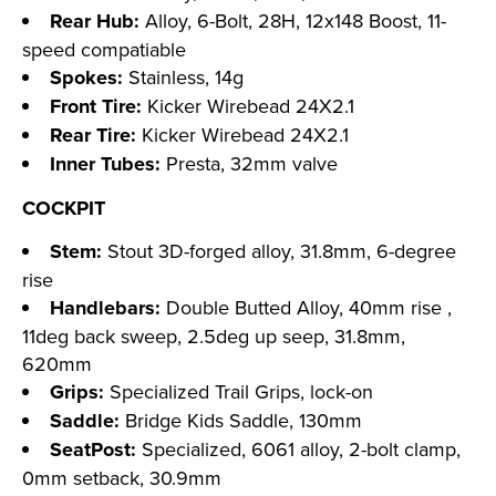
Rear Hub:
Alloy, 6-Bolt, 28H, 12x148 Boost, 11-
speed compatiable
Spokes:
Stainless, 14g
Front Tire:
Kicker Wirebead 24X2.1
Rear Tire:
Kicker Wirebead 24X2.1
Inner Tubes:
Presta, 32mm valve
COCKPIT
Stem:
Stout 3D-forged alloy, 31.8mm, 6-degree
rise
Handlebars:
Double Butted Alloy, 40mm rise ,
11deg back sweep, 2.5deg up seep, 31.8mm,
620mm
Grips:
Specialized Trail Grips, lock-on
Saddle:
Bridge Kids Saddle, 130mm
SeatPost:
Specialized, 6061 alloy, 2-bolt clamp,
0mm setback, 30.9mm