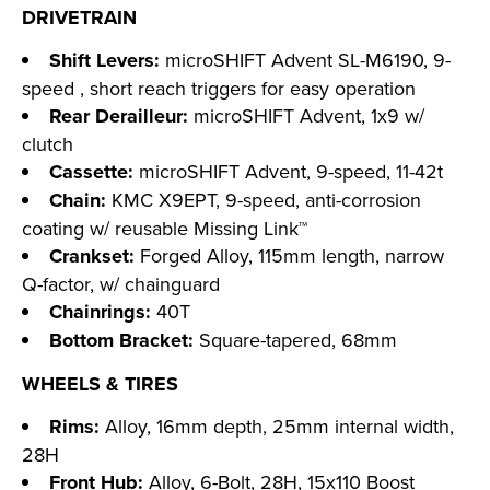
DRIVETRAIN
Shift Levers:
microSHIFT Advent SL-M6190, 9-
speed , short reach triggers for easy operation
Rear Derailleur:
microSHIFT Advent, 1x9 w/
clutch
Cassette:
microSHIFT Advent, 9-speed, 11-42t
Chain:
KMC X9EPT, 9-speed, anti-corrosion
coating w/ reusable Missing Link™
Crankset:
Forged Alloy, 115mm length, narrow
Q-factor, w/ chainguard
Chainrings:
40T
Bottom Bracket:
Square-tapered, 68mm
WHEELS & TIRES
Rims:
Alloy, 16mm depth, 25mm internal width,
28H
Front Hub:
Alloy, 6-Bolt, 28H, 15x110 Boost