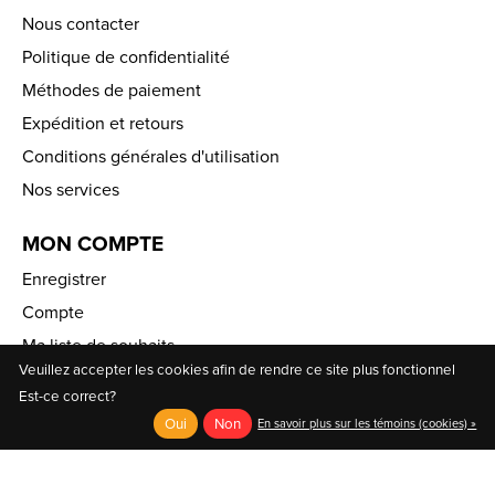
Nous contacter
Politique de confidentialité
Méthodes de paiement
Expédition et retours
Conditions générales d'utilisation
Nos services
MON COMPTE
Enregistrer
Compte
Ma liste de souhaits
Veuillez accepter les cookies afin de rendre ce site plus fonctionnel
AU COIN DU PÉDALEUR
Est-ce correct?
Oui
Non
En savoir plus sur les témoins (cookies) »
Fondée en 1970, la compagnie Au Coin du Pédaleur