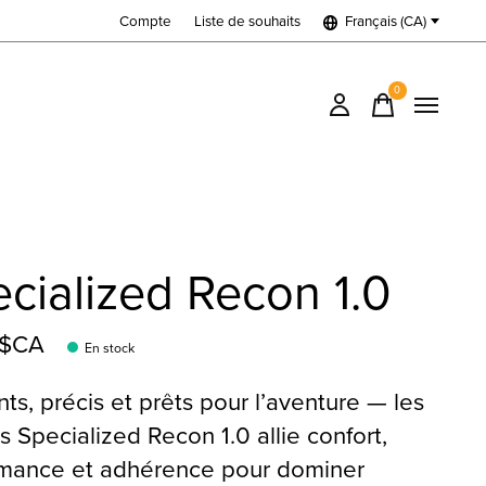
Compte
Liste de souhaits
Français (CA)
0
items
cialized Recon 1.0
9$CA
En stock
nts, précis et prêts pour l’aventure — les
rs Specialized Recon 1.0 allie confort,
rmance et adhérence pour dominer