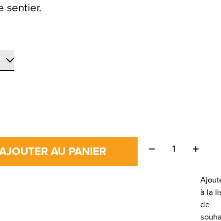
 sentier.
Quantité:
AJOUTER AU PANIER
Ajout
à la li
de
souha