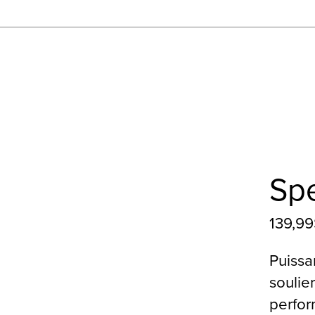
Spe
139,9
Puissa
soulie
perfo