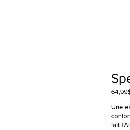
Spe
64,99
Une es
confor
fait l’