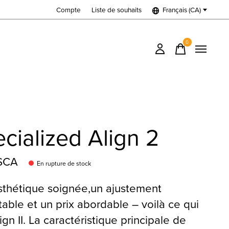
Compte
Liste de souhaits
Français (CA)
0
items
cialized Align 2
$CA
En rupture de stock
thétique soignée,un ajustement
table et un prix abordable – voilà ce qui
Align II. La caractéristique principale de