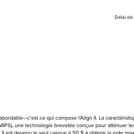
Délai de 
abordable—c’est ce qui compose l’Align II. La caractéristiq
 (MIPS), une technologie brevetée conçue pour atténuer le
gn II est devenu le seul casque à 50 $ à obtenir la note ma