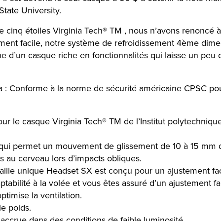
State University.
 cinq étoiles Virginia Tech® TM , nous n’avons renoncé à 
ent facile, notre système de refroidissement 4ème dimen
 d’un casque riche en fonctionnalités qui laisse un peu de 
a : Conforme à la norme de sécurité américaine CPSC po
pour le casque Virginia Tech® TM de l’Institut polytechniq
n qui permet un mouvement de glissement de 10 à 15 mm da
es au cerveau lors d’impacts obliques.
taille unique Headset SX est conçu pour un ajustement fac
abilité à la volée et vous êtes assuré d’un ajustement fac
imise la ventilation.
le poids.
 accrue dans des conditions de faible luminosité.