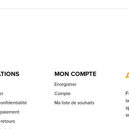
TIONS
MON COMPTE
Enregistrer
F
er
Compte
s
onfidentialité
Ma liste de souhaits
s
 paiement
s
 retours