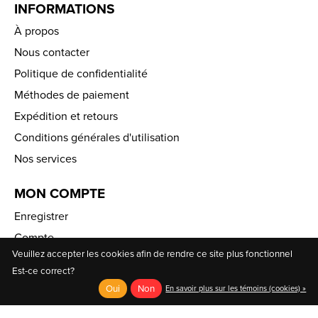
INFORMATIONS
À propos
Nous contacter
Politique de confidentialité
Méthodes de paiement
Expédition et retours
Conditions générales d'utilisation
Nos services
MON COMPTE
Enregistrer
Compte
Veuillez accepter les cookies afin de rendre ce site plus fonctionnel
Ma liste de souhaits
Est-ce correct?
Oui
Non
AU COIN DU PÉDALEUR
En savoir plus sur les témoins (cookies) »