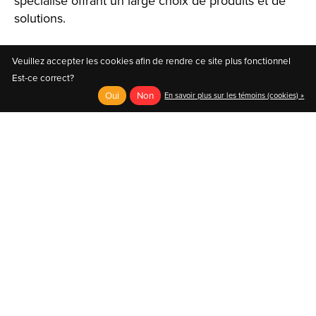
spécialisé offrant un large choix de produits et de
solutions.
Veuillez accepter les cookies afin de rendre ce site plus fonctionnel
Est-ce correct?
Oui
Non
En savoir plus sur les témoins (cookies) »
English
Français (CA)
Français (CA)
© Copyright 2026 Au Coin du Pédaleur
- Powered by
EzShop