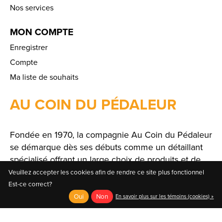
Nos services
MON COMPTE
Enregistrer
Compte
Ma liste de souhaits
AU COIN DU PÉDALEUR
Fondée en 1970, la compagnie Au Coin du Pédaleur
se démarque dès ses débuts comme un détaillant
spécialisé offrant un large choix de produits et de
solutions.
Veuillez accepter les cookies afin de rendre ce site plus fonctionnel
Est-ce correct?
Oui
Non
En savoir plus sur les témoins (cookies) »