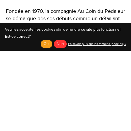
Fondée en 1970, la compagnie Au Coin du Pédaleur
se démarque dès ses débuts comme un détaillant
spécialisé offrant un large choix de produits et de
Veuillez accepter les cookies afin de rendre ce site plus fonctionnel
solutions.
Est-ce correct?
Oui
Non
En savoir plus sur les témoins (cookies) »
English