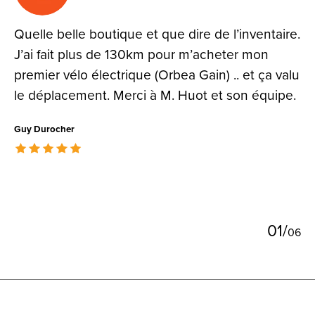
Quelle belle boutique et que dire de l’inventaire.
J’ai fait plus de 130km pour m’acheter mon
premier vélo électrique (Orbea Gain) .. et ça valu
le déplacement. Merci à M. Huot et son équipe.
Guy Durocher
The rating of this product is
5
out of 5
0
1
/
0
6