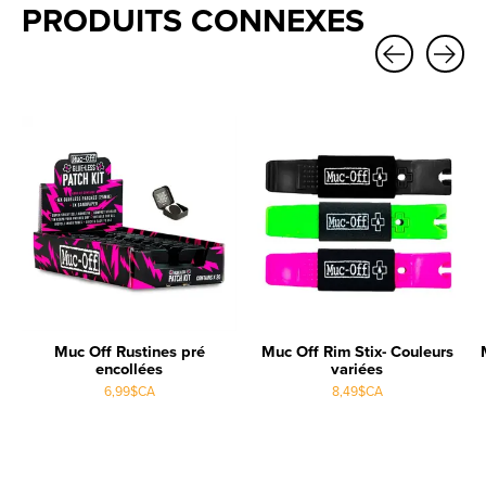
PRODUITS CONNEXES
Carousel items
Muc Off Rustines pré
Muc Off Rim Stix- Couleurs
encollées
variées
6,99$CA
8,49$CA