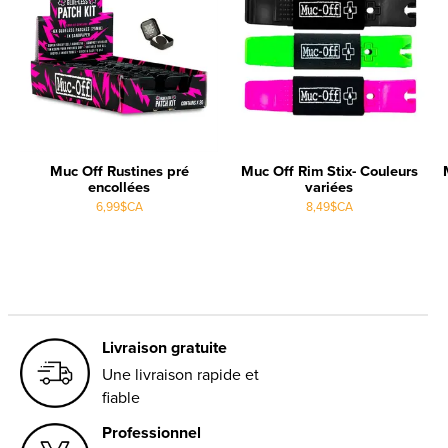
Muc Off Rustines pré
Muc Off Rim Stix- Couleurs
encollées
variées
6,99$CA
8,49$CA
Livraison gratuite
Une livraison rapide et
fiable
Professionnel