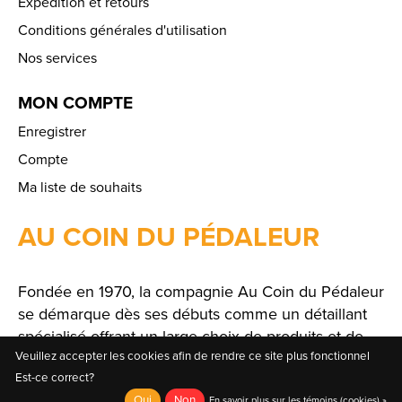
Expédition et retours
Conditions générales d'utilisation
Nos services
MON COMPTE
Enregistrer
Compte
Ma liste de souhaits
AU COIN DU PÉDALEUR
Fondée en 1970, la compagnie Au Coin du Pédaleur
se démarque dès ses débuts comme un détaillant
spécialisé offrant un large choix de produits et de
solutions.
Veuillez accepter les cookies afin de rendre ce site plus fonctionnel
Est-ce correct?
Oui
Non
En savoir plus sur les témoins (cookies) »