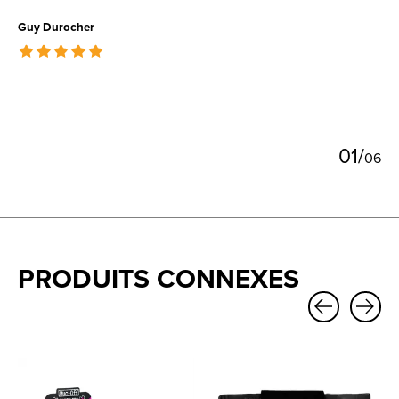
Guy Durocher
The rating of this product is
5
out of 5
0
1
/
0
6
PRODUITS CONNEXES
Carousel items