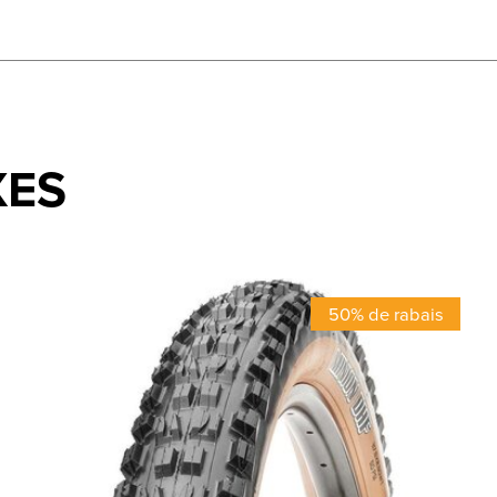
XES
50% de rabais