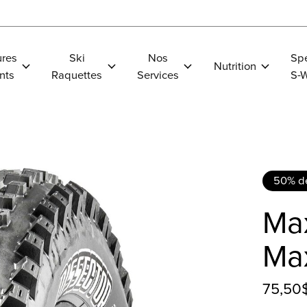
res
Ski
Nos
Spe
Nutrition
nts
Raquettes
Services
S-
50% de
Max
Ma
75,5