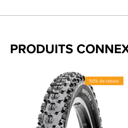
PRODUITS CONNE
Carousel items
50% de rabais