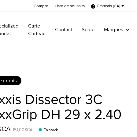
Compte
Liste de souhaits
Français (CA)
cialized
Carte
Contact
Solde
Marques
Works
Cadeau
 rabais
xis Dissector 3C
xxGrip DH 29 x 2.40
0$CA
151,00$CA
En stock