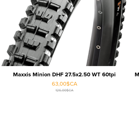
Maxxis Minion DHF 27.5x2.50 WT 60tpi
M
63,00$CA
126,00$CA