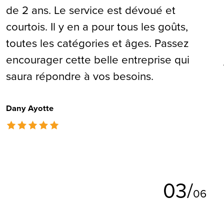
de 2 ans. Le service est dévoué et
courtois. Il y en a pour tous les goûts,
toutes les catégories et âges. Passez
encourager cette belle entreprise qui
saura répondre à vos besoins.
Dany Ayotte
The rating of this product is
5
out of 5
0
3
/
0
6