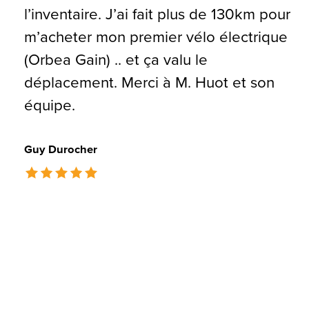
l’inventaire. J’ai fait plus de 130km pour
m’acheter mon premier vélo électrique
(Orbea Gain) .. et ça valu le
déplacement. Merci à M. Huot et son
équipe.
Guy Durocher
The rating of this product is
5
out of 5