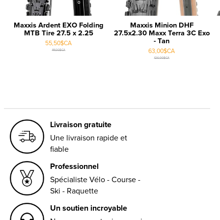
Maxxis Ardent EXO Folding
Maxxis Minion DHF
MTB Tire 27.5 x 2.25
27.5x2.30 Maxx Terra 3C Exo
- Tan
55,50$CA
63,00$CA
111,00$CA
126,00$CA
Livraison gratuite
Une livraison rapide et
fiable
Professionnel
Spécialiste Vélo - Course -
Ski - Raquette
Un soutien incroyable