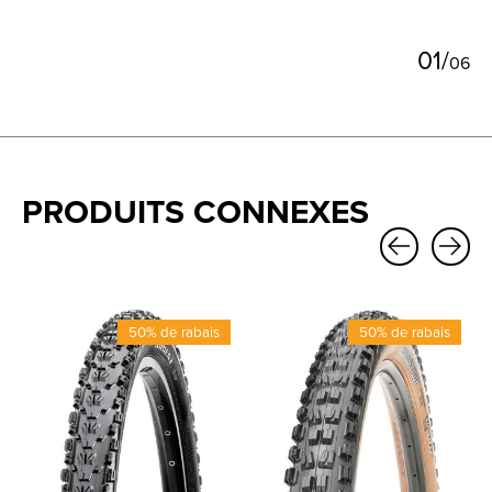
0
1
/
0
6
PRODUITS CONNEXES
Carousel items
50% de rabais
50% de rabais