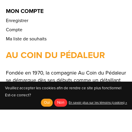
MON COMPTE
Enregistrer
Compte
Ma liste de souhaits
AU COIN DU PÉDALEUR
Fondée en 1970, la compagnie Au Coin du Pédaleur
se démarque dès ses débuts comme un détaillant
spécialisé offrant un large choix de produits et de
Veuillez accepter les cookies afin de rendre ce site plus fonctionnel
solutions.
Est-ce correct?
Oui
Non
En savoir plus sur les témoins (cookies) »