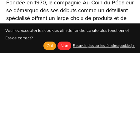
Fondée en 1970, la compagnie Au Coin du Pédaleur
se démarque dès ses débuts comme un détaillant
spécialisé offrant un large choix de produits et de
solutions.
Veuillez accepter les cookies afin de rendre ce site plus fonctionnel
Est-ce correct?
Oui
Non
En savoir plus sur les témoins (cookies) »
English
Français (CA)