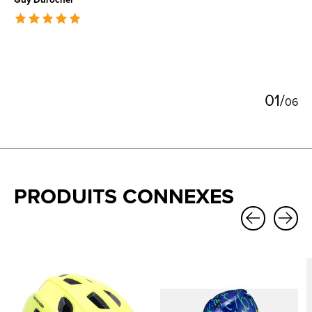
The rating of this product is
5
out of 5
0
1
/
0
6
PRODUITS CONNEXES
Carousel items