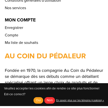
Conditions générales d'utilisation
Nos services
MON COMPTE
Enregistrer
Compte
Ma liste de souhaits
AU COIN DU PÉDALEUR
Fondée en 1970, la compagnie Au Coin du Pédaleur
se démarque dès ses débuts comme un détaillant
spécialisé offrant un large choix de produits et de
solutions.
Veuillez accepter les cookies afin de rendre ce site plus fonctionnel
Est-ce correct?
Oui
Non
En savoir plus sur les témoins (cookies) »