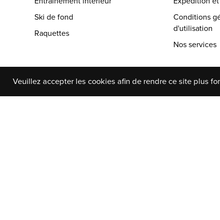
Entrainement interieur
Expédition et
Ski de fond
Conditions g
d'utilisation
Raquettes
Nos services
Veuillez accepter les cookies afin de rendre ce site plus fo
© Copyright 2026 Au Coin du Pédaleur
- Powered by
E