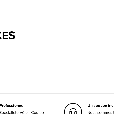
XES
Professionnel
Un soutien in
Spécialiste Vélo - Course -
Nous sommes t