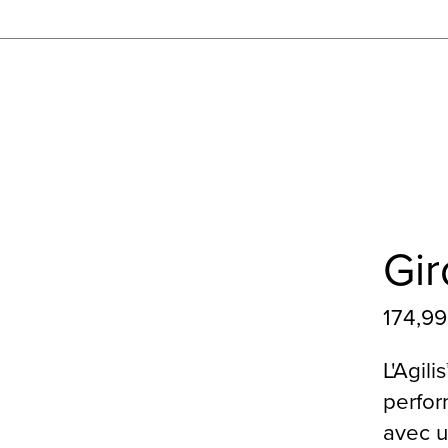
Gir
174,9
L'Agili
perfor
avec u