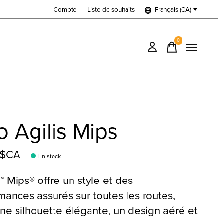
Compte
Liste de souhaits
Français (CA)
0
items
o Agilis Mips
9$CA
En stock
s™ Mips® offre un style et des
mances assurés sur toutes les routes,
ne silhouette élégante, un design aéré et