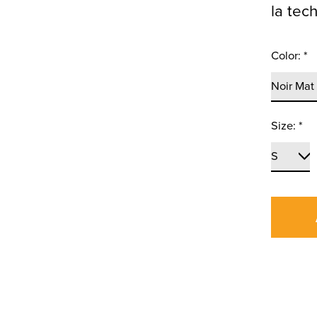
la tec
Color:
*
Size:
*