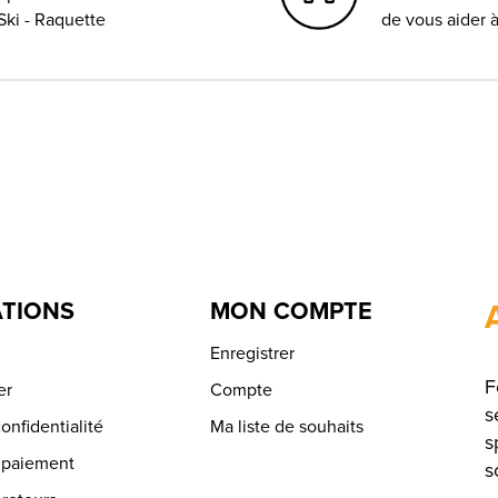
Ski - Raquette
de vous aider 
TIONS
MON COMPTE
Enregistrer
F
er
Compte
s
onfidentialité
Ma liste de souhaits
s
 paiement
s