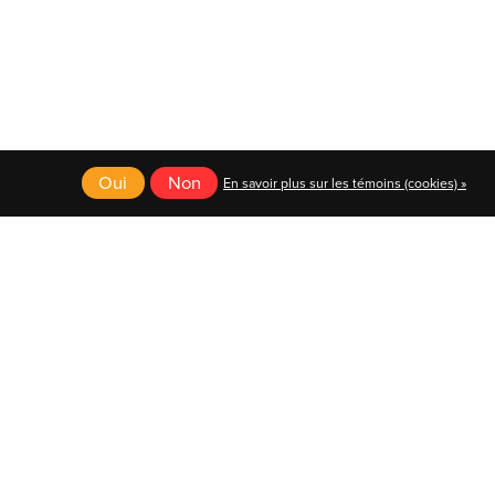
Oui
Non
En savoir plus sur les témoins (cookies) »
English
Français (CA)
Français (CA)