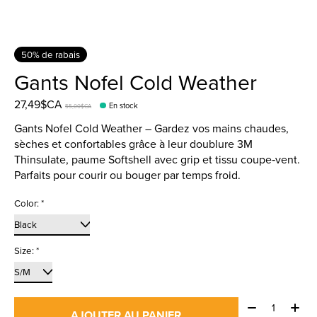
50% de rabais
Gants Nofel Cold Weather
27,49$CA
En stock
55,00$CA
Gants Nofel Cold Weather – Gardez vos mains chaudes,
sèches et confortables grâce à leur doublure 3M
Thinsulate, paume Softshell avec grip et tissu coupe‑vent.
Parfaits pour courir ou bouger par temps froid.
Color:
*
Size:
*
Quantité:
AJOUTER AU PANIER