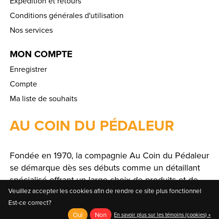
Expédition et retours
Conditions générales d'utilisation
Nos services
MON COMPTE
Enregistrer
Compte
Ma liste de souhaits
AU COIN DU PÉDALEUR
Fondée en 1970, la compagnie Au Coin du Pédaleur
se démarque dès ses débuts comme un détaillant
spécialisé offrant un large choix de produits et de
solutions.
Veuillez accepter les cookies afin de rendre ce site plus fonctionnel
Est-ce correct?
Oui
Non
En savoir plus sur les témoins (cookies) »