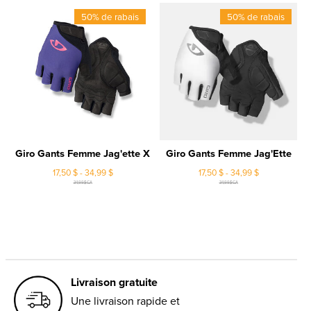
50% de rabais
50% de rabais
Giro Gants Femme Jag'ette X
Giro Gants Femme Jag'Ette
17,50 $ - 34,99 $
17,50 $ - 34,99 $
34,99$CA
34,99$CA
Livraison gratuite
Une livraison rapide et