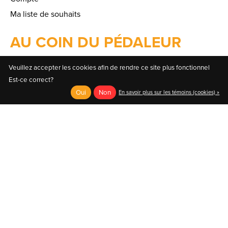
Ma liste de souhaits
AU COIN DU PÉDALEUR
Veuillez accepter les cookies afin de rendre ce site plus fonctionnel
Fondée en 1970, la compagnie Au Coin du Pédaleur
Est-ce correct?
se démarque dès ses débuts comme un détaillant
Oui
Non
En savoir plus sur les témoins (cookies) »
spécialisé offrant un large choix de produits et de
solutions.