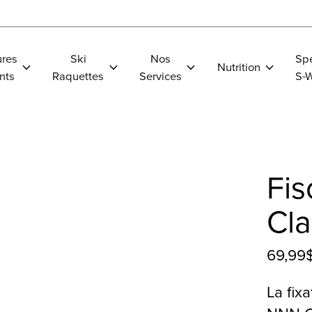
res
Ski
Nos
Spe
Nutrition
nts
Raquettes
Services
S-
Fis
Cla
69,99
La fix