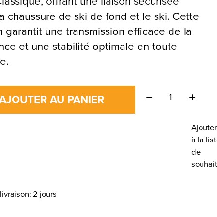
assique, offrant une liaison sécurisée
la chaussure de ski de fond et le ski. Cette
on garantit une transmission efficace de la
nce et une stabilité optimale en toute
e.
Quantité:
AJOUTER AU PANIER
Ajouter
à la lis
de
souhai
livraison: 2 jours