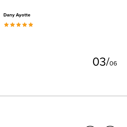
Dany Ayotte
The rating of this product is
5
out of 5
0
3
/
0
6