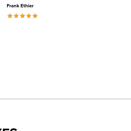
Frank Ethier
The rating of this product is
5
out of 5