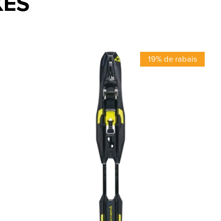
XES
19% de rabais