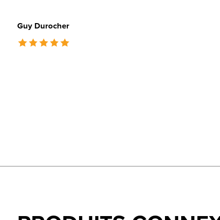
Guy Durocher
The rating of this product is
5
out of 5