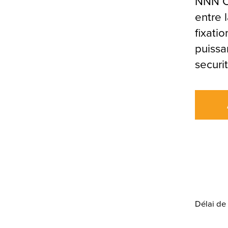
NNN Cl
entre 
fixati
puissa
securit
Délai de 