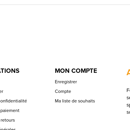
TIONS
MON COMPTE
Enregistrer
F
er
Compte
s
onfidentialité
Ma liste de souhaits
s
 paiement
s
 retours
énérales