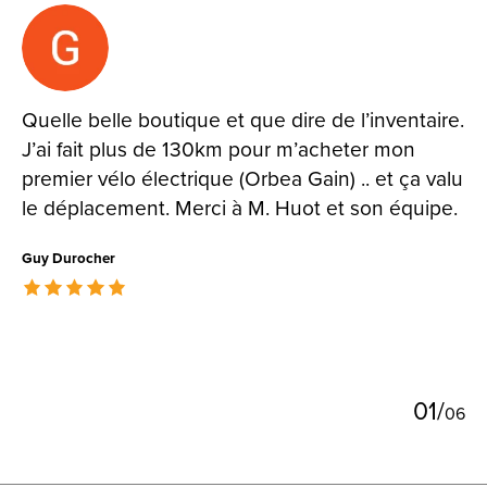
Testimonial items
Quelle belle boutique et que dire de l’inventaire.
J’ai fait plus de 130km pour m’acheter mon
premier vélo électrique (Orbea Gain) .. et ça valu
le déplacement. Merci à M. Huot et son équipe.
Guy Durocher
The rating of this product is
5
out of 5
0
1
/
0
6