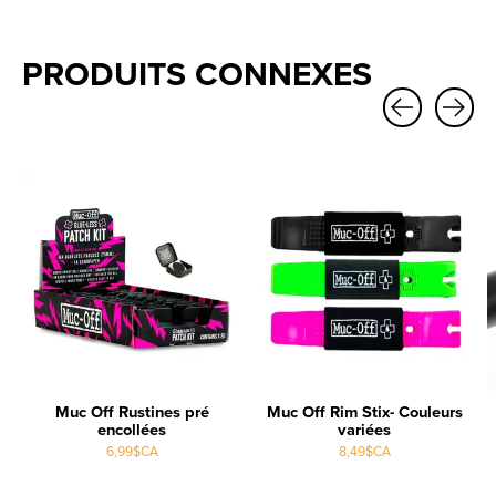
PRODUITS CONNEXES
Carousel items
Muc Off Rustines pré
Muc Off Rim Stix- Couleurs
encollées
variées
6,99$CA
8,49$CA