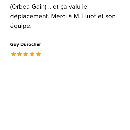
(Orbea Gain) .. et ça valu le
déplacement. Merci à M. Huot et son
équipe.
Guy Durocher
The rating of this product is
5
out of 5