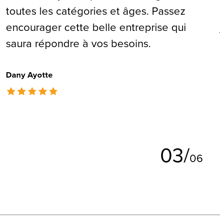
toutes les catégories et âges. Passez
encourager cette belle entreprise qui
saura répondre à vos besoins.
Dany Ayotte
The rating of this product is
5
out of 5
0
3
/
0
6