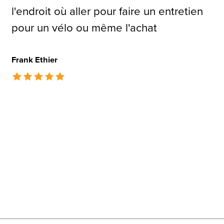
l'endroit où aller pour faire un entretien
pour un vélo ou même l'achat
Frank Ethier
The rating of this product is
5
out of 5