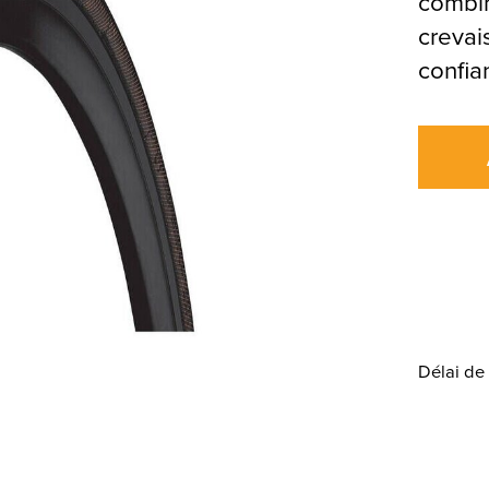
combin
crevai
confia
Délai de 