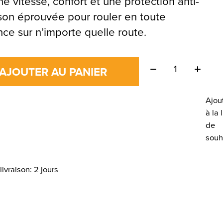
e vitesse, confort et une protection anti-
son éprouvée pour rouler en toute
nce sur n’importe quelle route.
Quantité:
AJOUTER AU PANIER
Ajou
à la 
de
souh
livraison: 2 jours