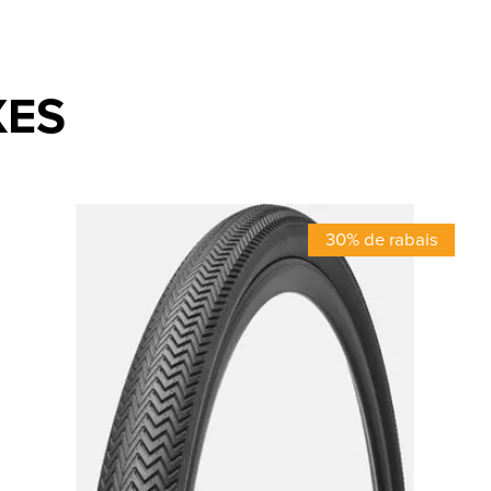
XES
30% de rabais