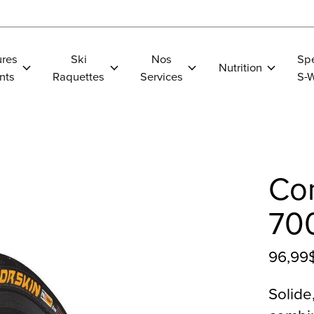
res
Ski
Nos
Spe
Nutrition
nts
Raquettes
Services
S-
Con
700
96,99
Solide