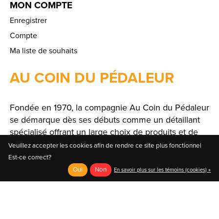
MON COMPTE
Enregistrer
Compte
Ma liste de souhaits
AU COIN DU PÉDALEUR
Fondée en 1970, la compagnie Au Coin du Pédaleur
se démarque dès ses débuts comme un détaillant
spécialisé offrant un large choix de produits et de
solutions.
Veuillez accepter les cookies afin de rendre ce site plus fonctionnel
Est-ce correct?
Oui
Non
En savoir plus sur les témoins (cookies) »