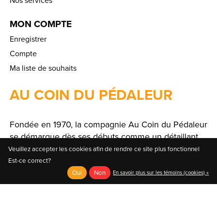
MON COMPTE
Enregistrer
Compte
Ma liste de souhaits
AU COIN DU PÉDALEUR
Fondée en 1970, la compagnie Au Coin du Pédaleur
se démarque dès ses débuts comme un détaillant
spécialisé offrant un large choix de produits et de
Veuillez accepter les cookies afin de rendre ce site plus fonctionnel
solutions.
Est-ce correct?
Oui
Non
En savoir plus sur les témoins (cookies) »