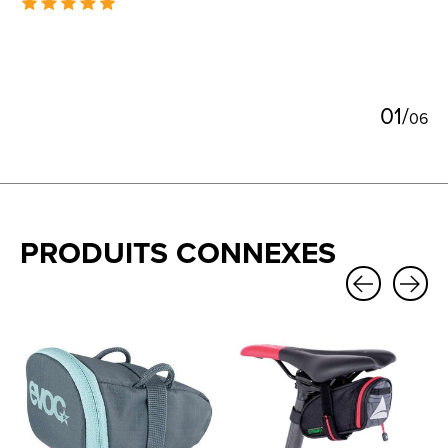
The rating of this product is
5
out of 5
0
1
/
0
6
PRODUITS CONNEXES
Carousel items